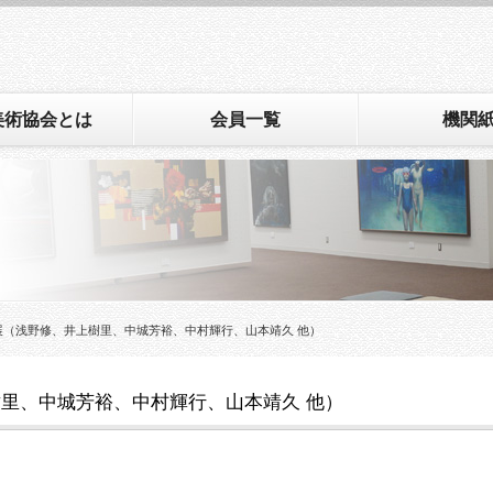
美術協会とは
会員一覧
機関
展（浅野修、井上樹里、中城芳裕、中村輝行、山本靖久 他）
里、中城芳裕、中村輝行、山本靖久 他）