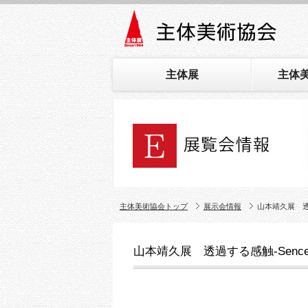
主体展
主体
主体美術協会トップ
展示会情報
山本靖久展 透過する
山本靖久展 透過する感触-Sence of 