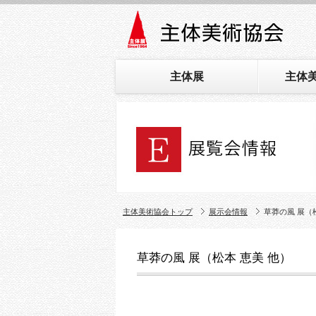
主体展
主体
主体美術協会トップ
展示会情報
草莽の風 展（
草莽の風 展（松本 恵美 他）