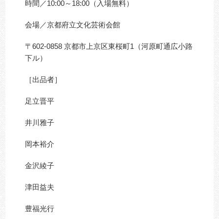
時間／10:00～18:00（入場無料）
会場／京都府立文化芸術会館
〒602-0858 京都市上京区東桜町1（河原町通広小路
下ル）
［出品者］
足立晋平
井川雅子
岡本裕介
金沢綾子
津田益夫
豊福光行