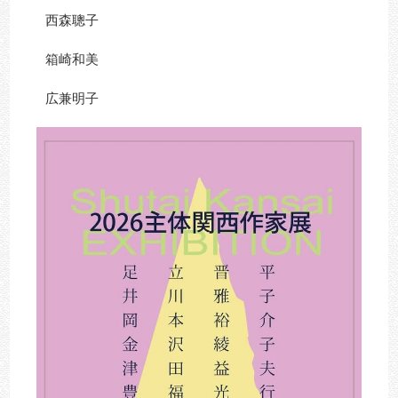
西森聰子
箱崎和美
広兼明子