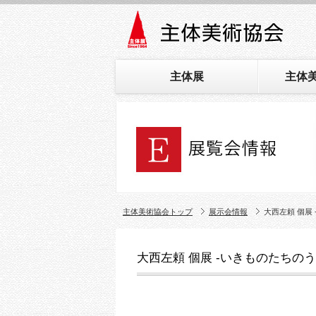
主体展
主体
主体美術協会トップ
展示会情報
大西左頼 個展
大西左頼 個展 -いきものたちのう