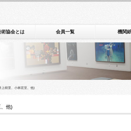
美術協会とは
会員一覧
機関
cure(井上樹里、小林宏至、他)
至、他)