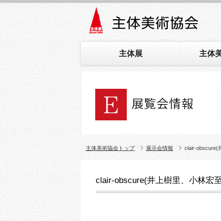
主体展
主体
主体美術協会トップ
展示会情報
clair-obs
clair-obscure(井上樹里、小林宏