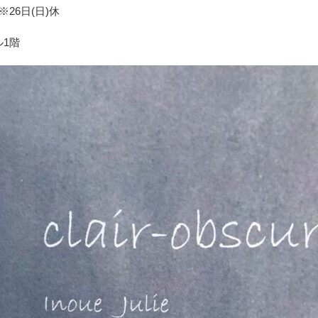
※26日(日)休
ル1階