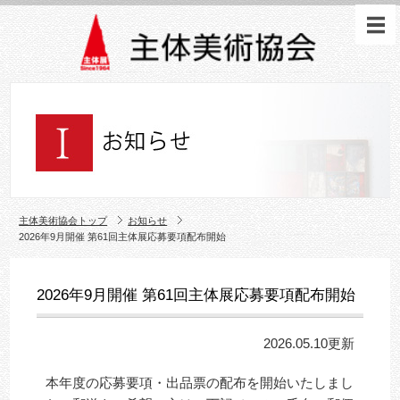
主体美術協会トップ
お知らせ
2026年9月開催 第61回主体展応募要項配布開始
2026年9月開催 第61回主体展応募要項配布開始
2026.05.10更新
本年度の応募要項・出品票の配布を開始いたしまし