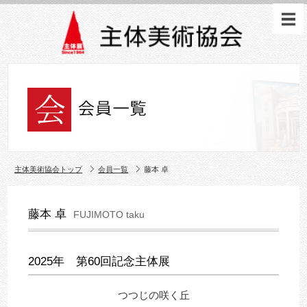
主体美術協会トップ
会員一覧
藤本 卓
藤本 卓
FUJIMOTO taku
2025年 第60回記念主体展
つつじの咲く丘