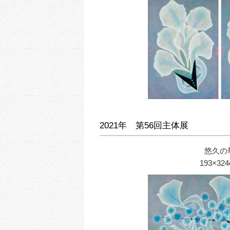
2021年 第56回主体展
悠久の
193×32