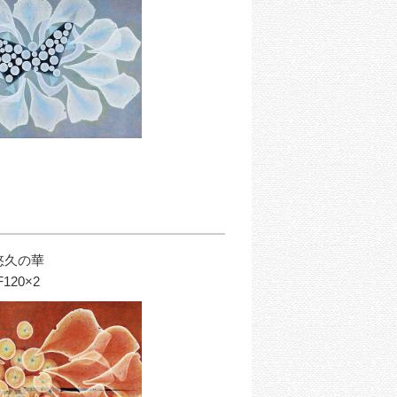
悠久の華
F120×2