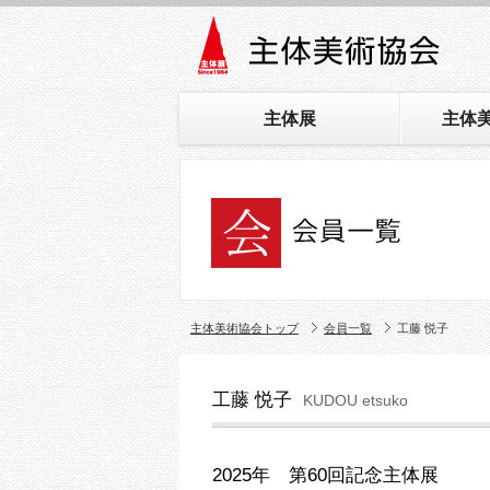
主体展
主体
主体美術協会トップ
会員一覧
工藤 悦子
工藤 悦子
KUDOU etsuko
2025年 第60回記念主体展