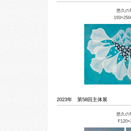
悠久の
193×25
2023年 第58回主体展
悠久の
F120×