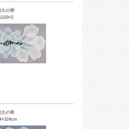
悠久の華
S100×2
悠久の華
4×324cm