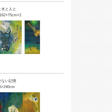
と水と人と
162×75cm×2
せない記憶
5×240cm