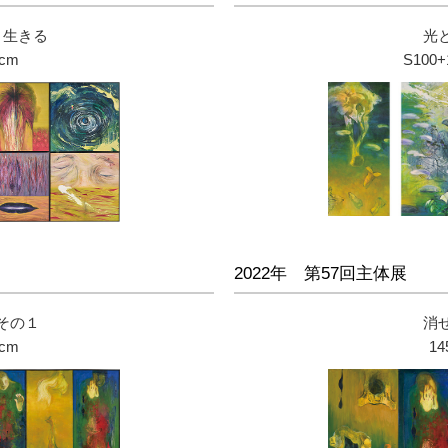
・生きる
光
0cm
S100+
2022年 第57回主体展
その１
消
0cm
14