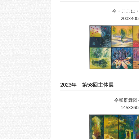
今・ここに
200×40
2023年 第58回主体展
令和群舞図
145×36