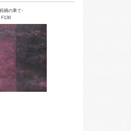
-戦禍の果て-
F130