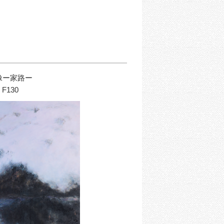
像ー家路ー
F130