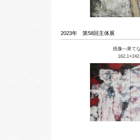
2023年 第58回主体展
残像―果て
162.1×242