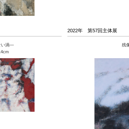
2022年 第57回主体展
ない渦―
残
.4cm