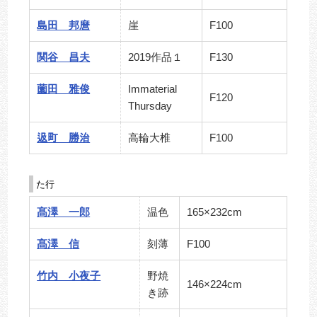
島田 邦麿
崖
F100
関谷 昌夫
2019作品１
F130
薗田 雅俊
Immaterial
F120
Thursday
﨤町 勝治
高輪大椎
F100
た行
髙澤 一郎
温色
165×232cm
髙澤 信
刻薄
F100
竹内 小夜子
野焼
146×224cm
き跡