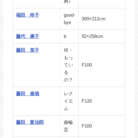
興）
福田 玲子
good-
300×212cm
bye
藤代 康子
b
92×258cm
藤田 英子
何・
もっ
てい
F100
る
の？
藤田 俊哉
レク
イエ
F120
ム
藤田 富治郎
曲輪
F100
芸