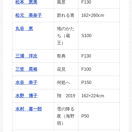
松本 恵美
風景
F130
松元 美奈子
群れる青
162×260cm
丸谷 恵
地のかた
ち（蔵
S100
王）
三浦 洋次
祭典
F130
三笠 晃裕
花見
F100
水谷 幸子
何処へ
P150
水野 博子
翔 2019
162×224cm
水村 喜一郎
雪の降る
夜（海野
P50
宿）