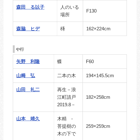
森田 る以子
人のいる
F130
場所
森脇 ヒデ
梼
162×224cm
や行
矢野 利隆
蝶
F60
山﨑 弘
二本の木
194×145.5cm
山田 礼二
再生－浪
江町請戸
182×258cm
2019.8－
山本 靖久
木精 -
菩提樹の
259×259cm
木の下で