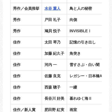
秀作／会員推挙
水谷 重人
鳥と人の秘密
秀作
戸田 礼子
向側
秀作
鳩貝 悦子
INVISIBLEⅠ
佳作
太田 琴乃
記憶の引き出し
佳作
加藤 紀久子
角突き
佳作
河内 一
雪すさぶ・白い闇（藤塚
佳作
佐藤 良克
レガシー・日本橋A
佳作
西森 聰子
一縷
佳作
長谷川 好美
暮れゆく海Ⅱ
佳作／新人賞
肥田野 紅実
画室