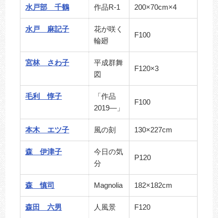
水戸部 千鶴
作品R-1
200×70cm×4
水戸 麻記子
花が咲く
F100
輪廻
宮林 さわ子
平成群舞
F120×3
図
毛利 惇子
「作品
F100
2019―」
本木 エツ子
風の刻
130×227cm
森 伊津子
今日の気
P120
分
森 慎司
Magnolia
182×182cm
森田 六男
人風景
F120