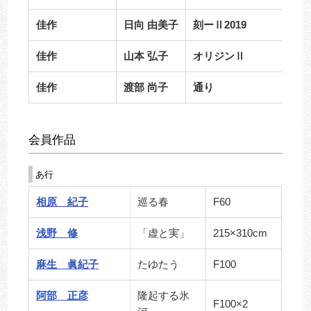
佳作
日向 由美子
刻ーⅡ2019
佳作
山本 弘子
オリジンⅡ
佳作
渡部 尚子
通り
会員作品
あ行
相原 紀子
巡る春
F60
浅野 修
「虚と実」
215×310cm
麻生 眞紀子
たゆたう
F100
阿部 正彦
隆起する氷
F100×2