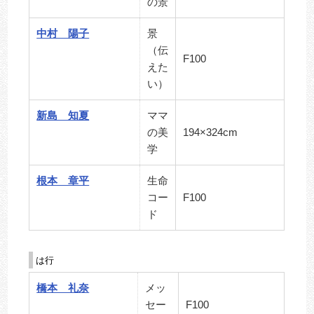
の景
中村 陽子
景
（伝
F100
えた
い）
新島 知夏
ママ
の美
194×324cm
学
根本 章平
生命
コー
F100
ド
は行
橋本 礼奈
メッ
セー
F100