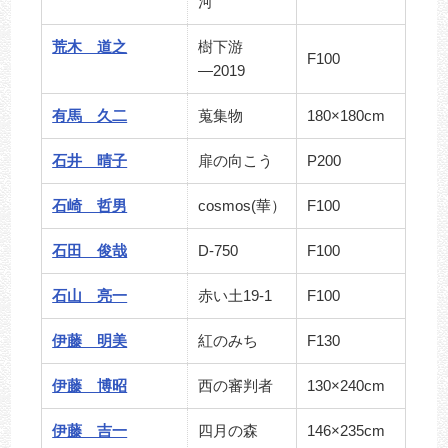
河
荒木 道之
樹下游
F100
―2019
有馬 久二
蒐集物
180×180cm
石井 晴子
扉の向こう
P200
石崎 哲男
cosmos(華）
F100
石田 俊哉
D-750
F100
石山 亮一
赤い土19-1
F100
伊藤 明美
紅のみち
F130
伊藤 博昭
西の審判者
130×240cm
伊藤 吉一
四月の森
146×235cm