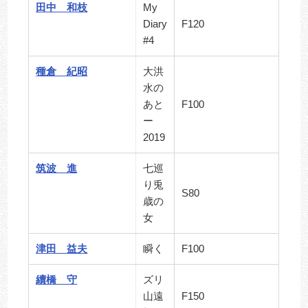
田中 和枝
My
Diary
F120
#4
種倉 紀昭
大洪
水の
あと
F100
ー
2019
筑波 進
七巡
り兎
S80
歳の
女
津田 益夫
瞬く
F100
續橋 守
ズリ
山遠
F150