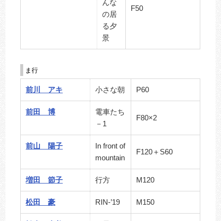
んな
F50
の居
る夕
景
ま行
前川 アキ
小さな朝
P60
前田 博
電車たち
F80×2
－1
前山 陽子
In front of
F120＋S60
mountain
増田 節子
行方
M120
松田 豪
RIN-’19
M150