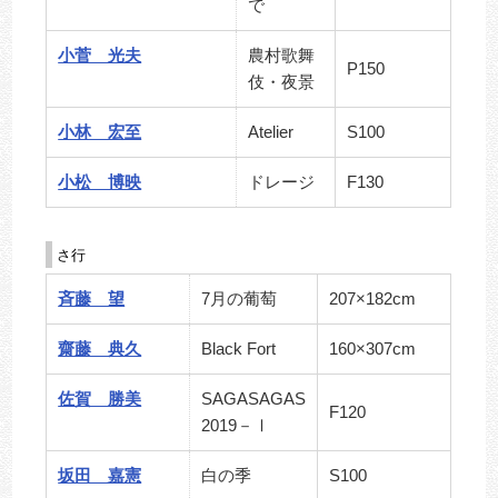
で
小菅 光夫
農村歌舞
P150
伎・夜景
小林 宏至
Atelier
S100
小松 博映
ドレージ
F130
さ行
斉藤 望
7月の葡萄
207×182cm
齋藤 典久
Black Fort
160×307cm
佐賀 勝美
SAGASAGAS
F120
2019－Ⅰ
坂田 嘉憲
白の季
S100