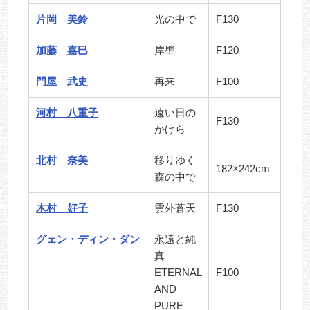
片岡 美鈴
光の中で
F130
加藤 嘉巳
岸壁
F120
門屋 武史
再来
F100
河村 八重子
遠い日の
F130
かけら
北村 奈美
移りゆく
182×242cm
森の中で
木村 好子
雲外蒼天
F130
グェン・ディン・ダン
永遠と純
真
ETERNAL
F100
AND
PURE