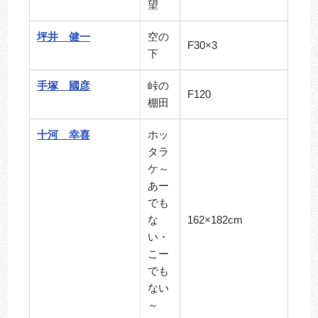
望
坪井 健一
空の
F30×3
下
手塚 國彦
峠の
F120
棚田
十河 幸喜
ホッ
タラ
ケ～
あー
でも
な
162×182cm
い・
こー
でも
ない
～