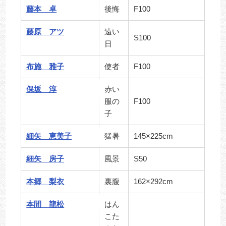
藤本 卓
後悔
F100
藤原 アツ
遠い
S100
日
布施 雅子
使者
F100
保坂 淳
赤い
服の
F100
子
細矢 恵美子
猛暑
145×225cm
細矢 房子
風景
S50
本郷 梨衣
裏腹
162×292cm
本間 龍松
はん
こた