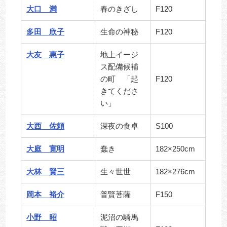
大口 満
春のきざし
F120
多田 欣子
生命の神秘
F120
大友 惠子
地上イージ
ス配備候補
の町 「起
F120
きてくださ
い」
大西 佐頼
深夜の食卓
S100
大庭 寛明
蠢き
182×250cm
大林 賢三
生々世世
182×276cm
岡本 裕介
普賢菩薩
F150
小野 昭
泥沼の騎馬