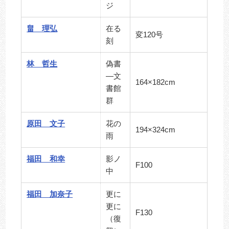
ジ
畠 理弘
在る
変120号
刻
林 哲生
偽書
―文
164×182cm
書館
群
原田 文子
花の
194×324cm
雨
福田 和幸
影ノ
F100
中
福田 加奈子
更に
更に
F130
（復