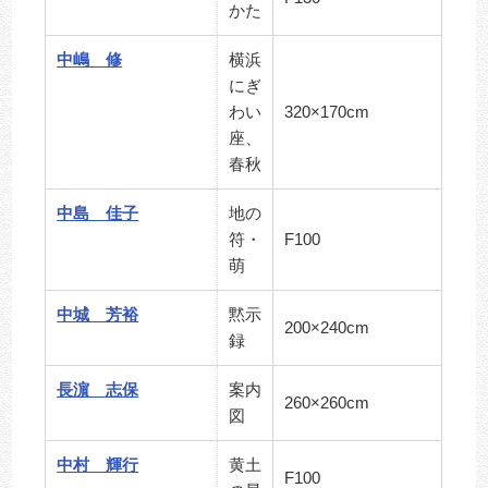
かた
中嶋 修
横浜
にぎ
わい
320×170cm
座、
春秋
中島 佳子
地の
符・
F100
萌
中城 芳裕
黙示
200×240cm
録
長濵 志保
案内
260×260cm
図
中村 輝行
黄土
F100