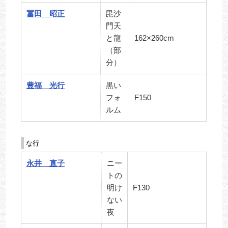
冨田 昭正
毘沙
門天
と龍
162×260cm
（部
分）
豊福 光行
黒い
フォ
F150
ルム
な行
永井 直子
ニー
トの
明け
F130
ない
夜