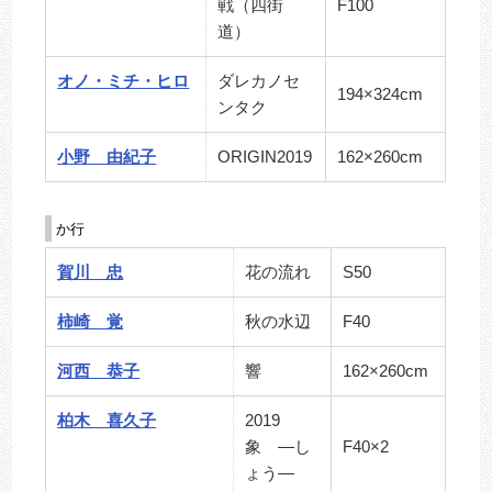
戦（四街
F100
道）
オノ・ミチ・ヒロ
ダレカノセ
194×324cm
ンタク
小野 由紀子
ORIGIN2019
162×260cm
か行
賀川 忠
花の流れ
S50
柿崎 覚
秋の水辺
F40
河西 恭子
響
162×260cm
柏木 喜久子
2019
象 ―し
F40×2
ょう―