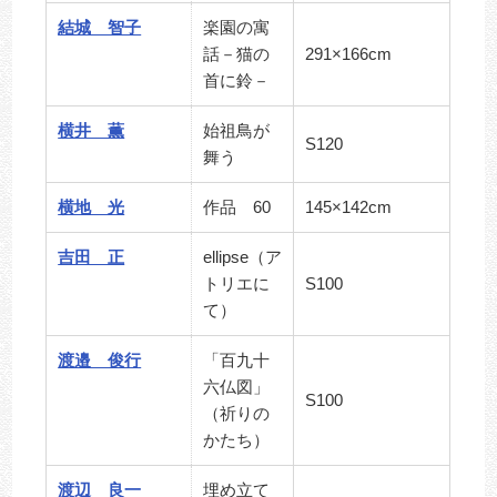
結城 智子
楽園の寓
話－猫の
291×166cm
首に鈴－
横井 薫
始祖鳥が
S120
舞う
横地 光
作品 60
145×142cm
吉田 正
ellipse（ア
トリエに
S100
て）
渡邉 俊行
「百九十
六仏図」
S100
（祈りの
かたち）
渡辺 良一
埋め立て