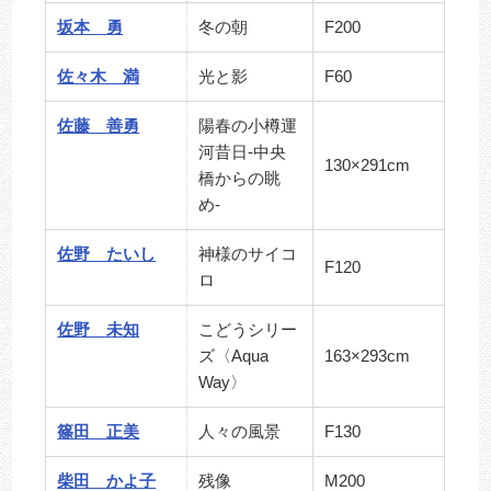
坂本 勇
冬の朝
F200
佐々木 満
光と影
F60
佐藤 善勇
陽春の小樽運
河昔日-中央
130×291cm
橋からの眺
め-
佐野 たいし
神様のサイコ
F120
ロ
佐野 未知
こどうシリー
ズ〈Aqua
163×293cm
Way〉
篠田 正美
人々の風景
F130
柴田 かよ子
残像
M200