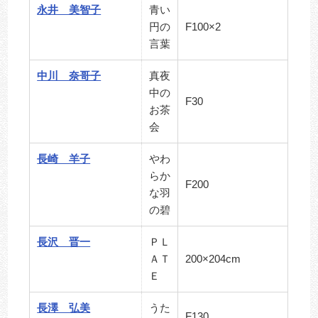
永井 美智子
青い
円の
F100×2
言葉
中川 奈哥子
真夜
中の
F30
お茶
会
長崎 羊子
やわ
らか
F200
な羽
の碧
長沢 晋一
ＰＬ
ＡＴ
200×204cm
Ｅ
長澤 弘美
うた
F130