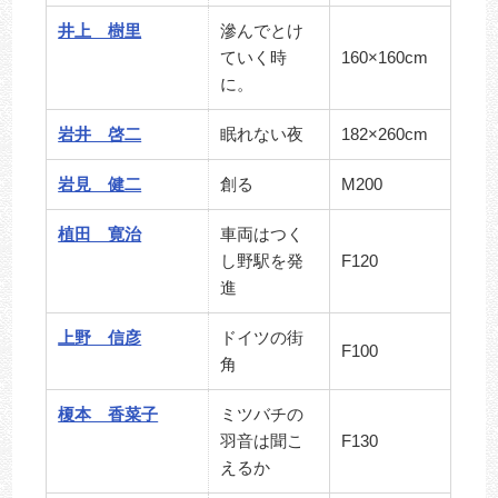
井上 樹里
滲んでとけ
ていく時
160×160cm
に。
岩井 啓二
眠れない夜
182×260cm
岩見 健二
創る
M200
植田 寛治
車両はつく
し野駅を発
F120
進
上野 信彦
ドイツの街
F100
角
榎本 香菜子
ミツバチの
羽音は聞こ
F130
えるか