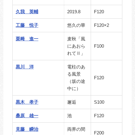
久我 英輔
2019.8
F120
工藤 悦子
悠久の華
F120×2
栗﨑 進一
麦秋「風
にあおら
F100
れてⅡ」
黒川 洋
電柱のあ
る風景
F120
（坂の途
中に）
黒木 孝子
邂逅
S100
桑原 雄一
池
F120
見藤 瞬治
両界の間
F200