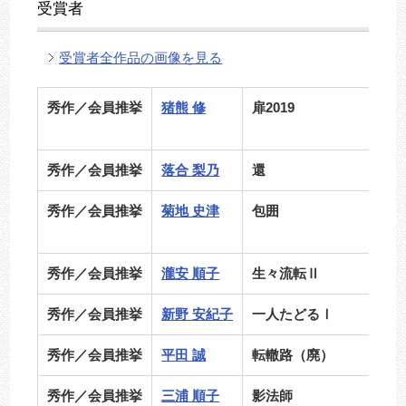
受賞者
受賞者全作品の画像を見る
秀作／会員推挙
猪熊 修
扉2019
秀作／会員推挙
落合 梨乃
還
秀作／会員推挙
菊地 史津
包囲
秀作／会員推挙
瀧安 順子
生々流転Ⅱ
秀作／会員推挙
新野 安紀子
一人たどるⅠ
秀作／会員推挙
平田 誠
転轍路（廃）
秀作／会員推挙
三浦 順子
影法師