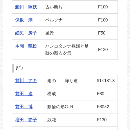
船川 照枝
古い断片
F100
保坂 淳
ペルソナ
F100
細矢 房子
風景
F50
本間 龍松
ハンコタンナ裸婦と足
F120
跡の残る夕景
ま行
前川 アキ
雨の 帰り道
91×181.3
前田 進
構成
F80
前田 博
動輪の形C･R
F80×2
増田 節子
残花
F130