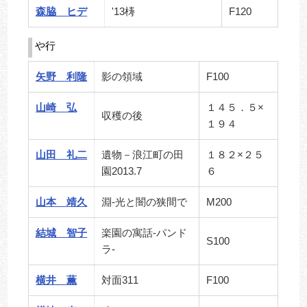
森脇 ヒデ
'13梼
F120
や行
矢野 利隆
影の領域
F100
山崎 弘
１４５．５×
収穫の後
１９４
山田 礼二
遺物－浪江町の田
１８２×２５
園2013.7
６
山本 靖久
淵-光と闇の狭間で
M200
結城 智子
楽園の寓話-パンド
S100
ラ-
横井 薫
対面311
F100