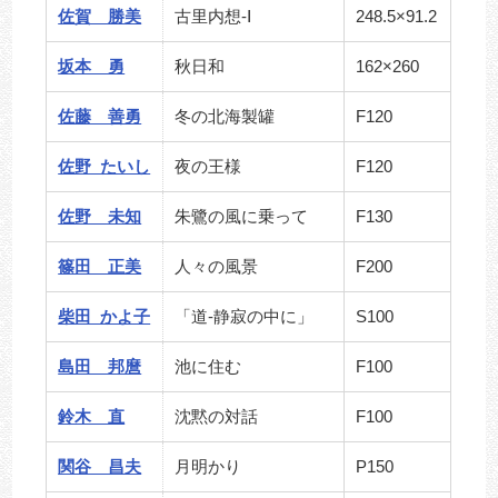
佐賀 勝美
古里内想-Ⅰ
248.5×91.2
坂本 勇
秋日和
162×260
佐藤 善勇
冬の北海製罐
F120
佐野 たいし
夜の王様
F120
佐野 未知
朱鷺の風に乗って
F130
篠田 正美
人々の風景
F200
柴田 かよ子
「道-静寂の中に」
S100
島田 邦麿
池に住む
F100
鈴木 直
沈黙の対話
F100
関谷 昌夫
月明かり
P150