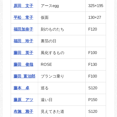
原田 文子
アースegg
325×195
平松 常子
仮面
130×27
福田加奈子
刻のものたち
F120
福田 玲子
裏箔の日
藤田 英子
風化するもの
F100
藤田 俊哉
ROSE
F130
藤田 富治郎
ブランコ乗り
F100
藤本 卓
巡る
S120
藤原 アツ
遠い日
P150
布施 雅子
見えてきた道
S120