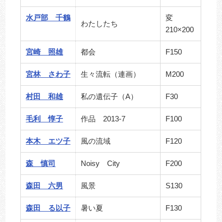
水戸部 千鶴
変
わたしたち
210×200
宮崎 照雄
都会
F150
宮林 さわ子
生々流転（連画）
M200
村田 和雄
私の遺伝子（A）
F30
毛利 惇子
作品 2013-7
F100
本木 エツ子
風の流域
F120
森 慎司
Noisy City
F200
森田 六男
風景
S130
森田 る以子
暑い夏
F130