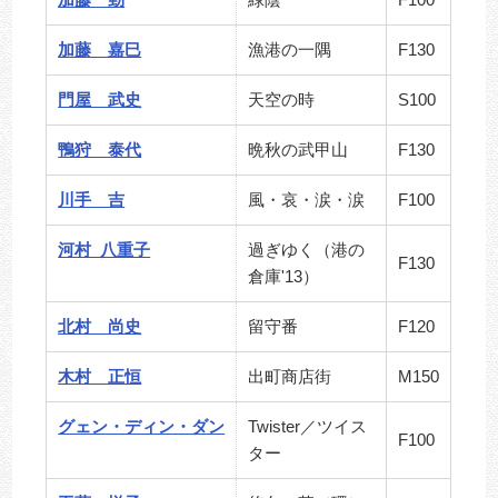
加藤 嘉巳
漁港の一隅
F130
門屋 武史
天空の時
S100
鴨狩 泰代
晩秋の武甲山
F130
川手 吉
風・哀・涙・涙
F100
河村 八重子
過ぎゆく（港の
F130
倉庫'13）
北村 尚史
留守番
F120
木村 正恒
出町商店街
M150
グェン・ディン・ダン
Twister／ツイス
F100
ター