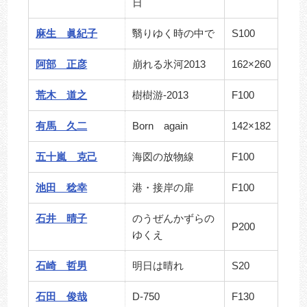
日
麻生 眞紀子
翳りゆく時の中で
S100
阿部 正彦
崩れる氷河2013
162×260
荒木 道之
樹樹游-2013
F100
有馬 久二
Born again
142×182
五十嵐 克己
海図の放物線
F100
池田 稔幸
港・接岸の扉
F100
石井 晴子
のうぜんかずらの
P200
ゆくえ
石崎 哲男
明日は晴れ
S20
石田 俊哉
D-750
F130