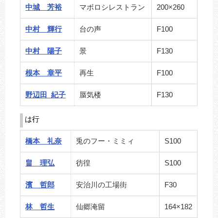
中城 芳裕
マボロシレストラン
200×260
中村 輝行
台の声
F100
中村 陽子
景
F130
根本 章平
再生
F100
野辺田 紀子
蜃気楼
F130
は行
橋本 礼奈
兎のフー・ミミィ
S100
畠 理弘
彷徨
S100
濱 哲郎
安治川の工場街
F30
林 哲生
仙郷淹留
164×182