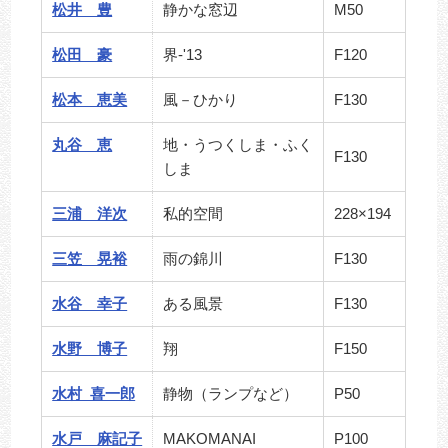
松井 豊
静かな窓辺
M50
松田 豪
界-'13
F120
松本 恵美
風－ひかり
F130
丸谷 恵
地・うつくしま・ふく
F130
しま
三浦 洋次
私的空間
228×194
三笠 晃裕
雨の錦川
F130
水谷 幸子
ある風景
F130
水野 博子
翔
F150
水村 喜一郎
静物（ランプなど）
P50
水戸 麻記子
MAKOMANAI
P100