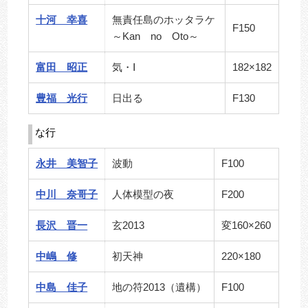
十河 幸喜
無責任島のホッタラケ
F150
～Kan no Oto～
富田 昭正
気・Ⅰ
182×182
豊福 光行
日出る
F130
な行
永井 美智子
波動
F100
中川 奈哥子
人体模型の夜
F200
長沢 晋一
玄2013
変160×260
中嶋 修
初天神
220×180
中島 佳子
地の符2013（遺構）
F100