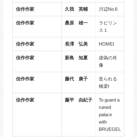
佳作作家
久我 英輔
川辺No.6
F10
佳作作家
桑原 雄一
ラビリン
F12
ス１
佳作作家
長澤 弘美
HOMEⅠ
162
佳作作家
新島 知夏
虚偽の肖
S10
像
佳作作家
藤代 康子
造られる
１０
橋梁Ⅰ
６０
佳作作家
藤平 由紀子
To guard a
ruined
palace
S10
with
BRUEGEL