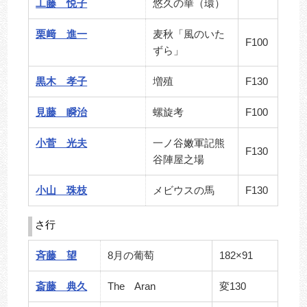
工藤 悦子
悠久の華（環）
栗﨑 進一
麦秋「風のいた
F100
ずら」
黒木 孝子
増殖
F130
見藤 瞬治
螺旋考
F100
小菅 光夫
一ノ谷嫩軍記熊
F130
谷陣屋之場
小山 珠枝
メビウスの馬
F130
さ行
斉藤 望
8月の葡萄
182×91
斎藤 典久
The Aran
変130