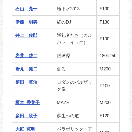
石山 亮一
地下水2013
F130
伊藤 明美
紅のDJ
F130
井上 俊郎
巡礼者たち（カル
F100
バラ、イラク）
岩井 啓二
眼球譚
180×250
岩見 健二
創る
M200
植田 寛治
ロダンのバルザッ
P100
ク像
榎本 香菜子
MAZE
M200
多田 欣子
蘇生への道
F120
大庭 寛明
パラボリック・ア