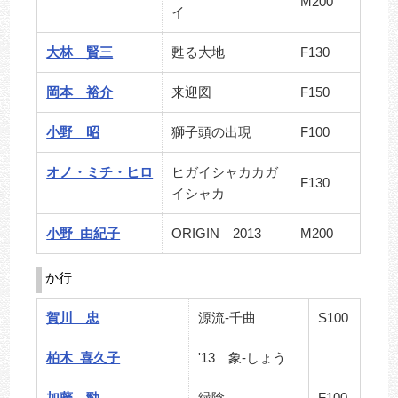
M200
イ
大林 賢三
甦る大地
F130
岡本 裕介
来迎図
F150
小野 昭
獅子頭の出現
F100
オノ・ミチ・ヒロ
ヒガイシャカカガ
F130
イシャカ
小野 由紀子
ORIGIN 2013
M200
か行
賀川 忠
源流-千曲
S100
柏木 喜久子
'13 象-しょう
加藤 勁
緑陰
F100