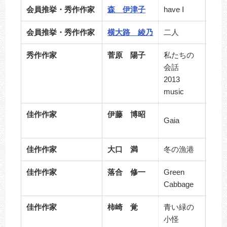
会員推挙・秀作作家
森 伊津子
have Ⅰ
F10
会員推挙・秀作作家
横大路 綾乃
二人
F13
秀作作家
菅原 陽子
私たちの
会話
S10
2013
music
佳作作家
伊藤 博昭
260×
Gaia
枚組
佳作作家
大口 満
冬の漁港
F13
佳作作家
落合 修一
Green
S10
Cabbage
佳作作家
柿崎 覚
青い緑の
F13
小怪