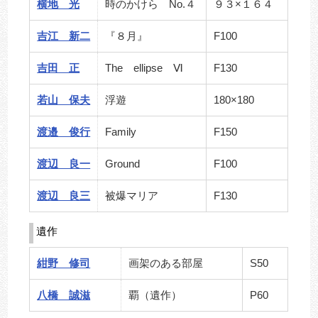
横地 光
時のかけら No.４
９３×１６４
吉江 新二
『８月』
F100
吉田 正
The ellipse Ⅵ
F130
若山 保夫
浮遊
180×180
渡邉 俊行
Family
F150
渡辺 良一
Ground
F100
渡辺 良三
被爆マリア
F130
遺作
紺野 修司
画架のある部屋
S50
八橋 誠滋
覇（遺作）
P60