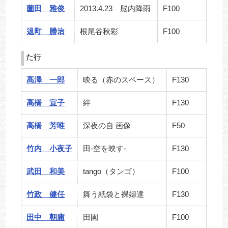
薗田 雅俊
2013.4.23 脳内降雨
F100
﨤町 勝治
根尾谷秋彩
F100
た行
髙澤 一郎
映る（赤のスペース）
F130
高橋 宣子
絆
F130
高橋 芳唯
深夜の自 画像
F50
竹内 小夜子
田-空を映す-
F130
武田 和美
tango（タンゴ）
F100
竹政 健任
舞う紙袋と裸婦達
F130
田中 朝庸
田園
F100