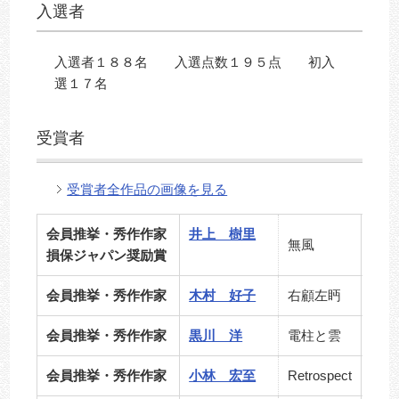
入選者
入選者１８８名 入選点数１９５点 初入
選１７名
受賞者
受賞者全作品の画像を見る
会員推挙・秀作作家
井上 樹里
１３
無風
損保ジャパン奨励賞
６０
会員推挙・秀作作家
木村 好子
右顧左眄
S10
会員推挙・秀作作家
黒川 洋
電柱と雲
P12
会員推挙・秀作作家
小林 宏至
Retrospect
F13