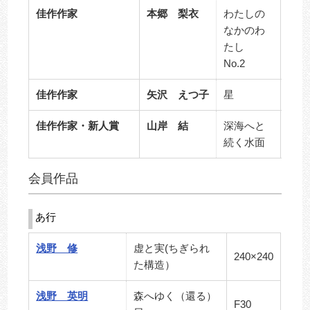
佳作作家
本郷 梨衣
わたしの
なかのわ
P10
たし
No.2
佳作作家
矢沢 えつ子
星
261
佳作作家・新人賞
山岸 結
深海へと
M10
続く水面
会員作品
あ行
浅野 修
虚と実(ちぎられ
240×240
た構造）
浅野 英明
森へゆく（還る）
F30