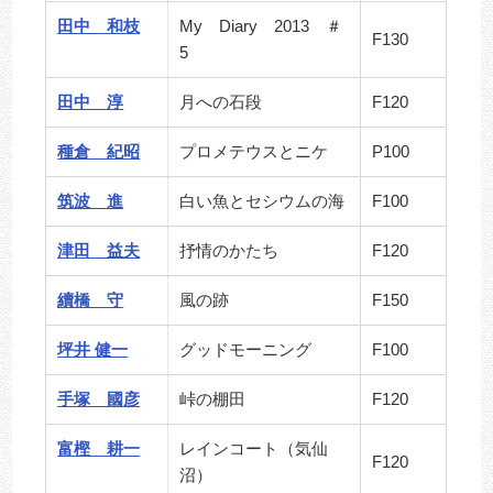
田中 和枝
My Diary 2013 ＃
F130
5
田中 淳
月への石段
F120
種倉 紀昭
プロメテウスとニケ
P100
筑波 進
白い魚とセシウムの海
F100
津田 益夫
抒情のかたち
F120
續橋 守
風の跡
F150
坪井 健一
グッドモーニング
F100
手塚 國彦
峠の棚田
F120
富樫 耕一
レインコート（気仙
F120
沼）