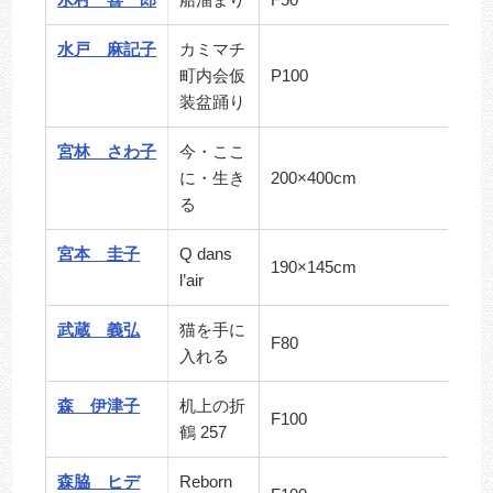
水戸 麻記子
カミマチ
町内会仮
P100
装盆踊り
宮林 さわ子
今・ここ
に・生き
200×400cm
る
宮本 圭子
Q dans
190×145cm
l’air
武蔵 義弘
猫を手に
F80
入れる
森 伊津子
机上の折
F100
鶴 257
森脇 ヒデ
Reborn