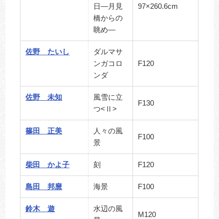
日―月見
97×260.6cm
橋からの
眺め―
佐野 たいし
ダルマサ
ンガコロ
F120
ンダ
佐野 未知
風雪に立
F130
つ<Ⅱ>
篠田 正美
人々の風
F100
景
柴田 かよ子
刻
F120
島田 邦麿
海景
F100
鈴木 遊
水辺の風
M120