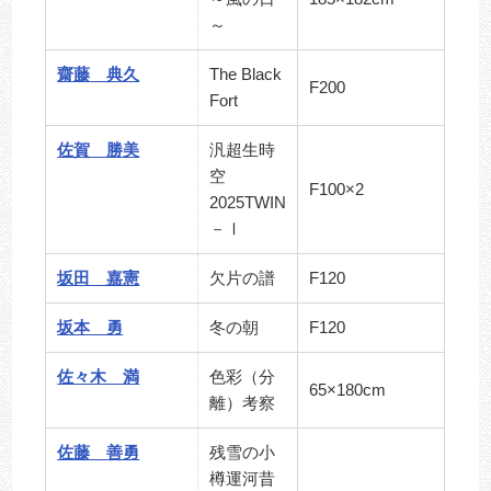
～
齋藤 典久
The Black
F200
Fort
佐賀 勝美
汎超生時
空
F100×2
2025TWIN
－Ⅰ
坂田 嘉憲
欠片の譜
F120
坂本 勇
冬の朝
F120
佐々木 満
色彩（分
65×180cm
離）考察
佐藤 善勇
残雪の小
樽運河昔