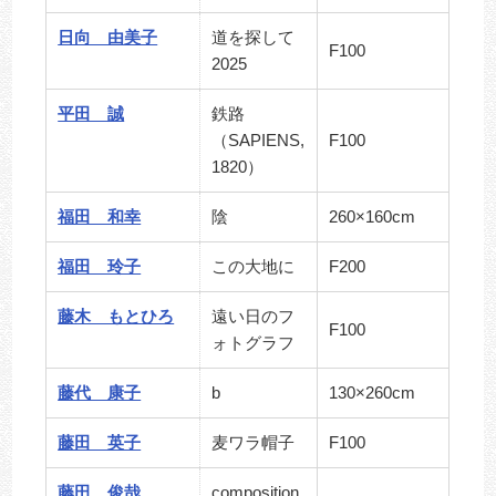
日向 由美子
道を探して
F100
2025
平田 誠
鉄路
（SAPIENS,
F100
1820）
福田 和幸
陰
260×160cm
福田 玲子
この大地に
F200
藤木 もとひろ
遠い日のフ
F100
ォトグラフ
藤代 康子
b
130×260cm
藤田 英子
麦ワラ帽子
F100
藤田 俊哉
composition