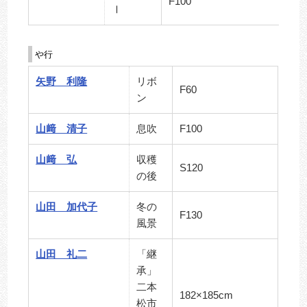
F100
Ⅰ
や行
矢野 利隆
リボ
F60
ン
山﨑 清子
息吹
F100
山﨑 弘
収穫
S120
の後
山田 加代子
冬の
F130
風景
山田 礼二
「継
承」
二本
182×185cm
松市