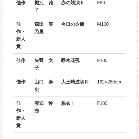
佳作
堀江 雅
赤の競演Ⅱ
F80
子
佳
森田 美
今日の夕飯
M100
作・
乃里
新人
賞
佳作
矢野 文
呼木花覗
F100
子
佳作
山口 泰
大王崎波切Ⅲ
162×260cm
史
佳
渡辺 怜
脱衣Ⅰ
F100
作・
志
新人
賞