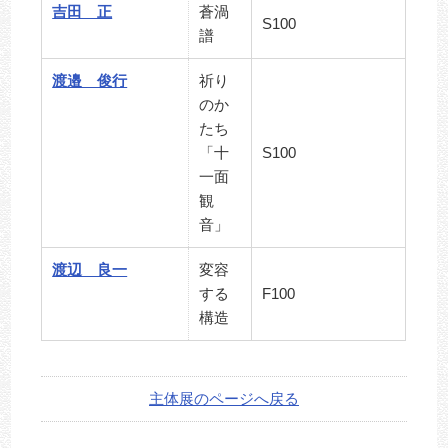
吉田 正
蒼渦
S100
譜
渡邉 俊行
祈り
のか
たち
「十
S100
一面
観
音」
渡辺 良一
変容
する
F100
構造
主体展のページへ戻る