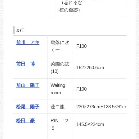
（忘れるな
核の傷跡）
ま行
前川 アキ
碧落に吹
F100
くー
前田 博
菜園の誌
162×260.6cm
(10)
前山 陽子
Waiting
F100
room
松尾 陽子
蓮ニ龍
230×273cm+128.5×91cm
松田 豪
RIN－’２
145.5×224cm
５