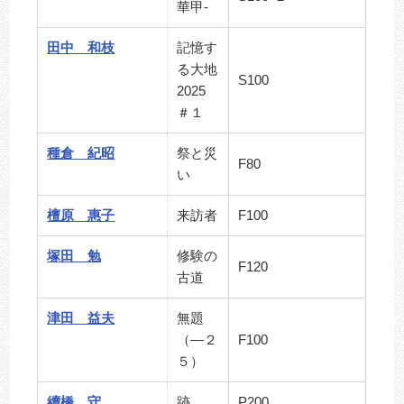
華甲‐
田中 和枝
記憶す
る大地
S100
2025
＃１
種倉 紀昭
祭と災
F80
い
檀原 惠子
来訪者
F100
塚田 勉
修験の
F120
古道
津田 益夫
無題
（―２
F100
５）
續橋 守
跡
P200