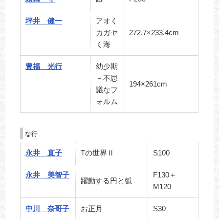
坪井 健一
アオく
カガヤ
272.7×233.4cm
く海
豊福 光行
幼少期
－不思
194×261cm
議なフ
ォルム
な行
永井 直子
Tの世界Ⅱ
S100
永井 美智子
F130＋
躍動する円と弧
M120
中川 奈哥子
お正月
S30