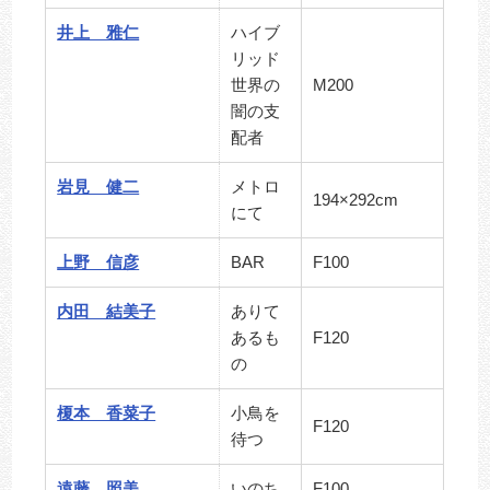
井上 雅仁
ハイブ
リッド
世界の
M200
闇の支
配者
岩見 健二
メトロ
194×292cm
にて
上野 信彦
BAR
F100
内田 結美子
ありて
あるも
F120
の
榎本 香菜子
小鳥を
F120
待つ
遠藤 照美
いのち
F100