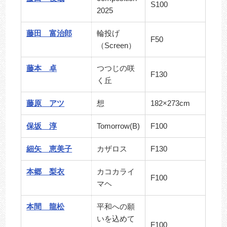
S100
2025
藤田 富治郎
輪投げ
F50
（Screen）
藤本 卓
つつじの咲
F130
く丘
藤原 アツ
想
182×273cm
保坂 淳
Tomorrow(B)
F100
細矢 恵美子
カザロス
F130
本郷 梨衣
カコカライ
F100
マヘ
本間 龍松
平和への願
いを込めて
F100