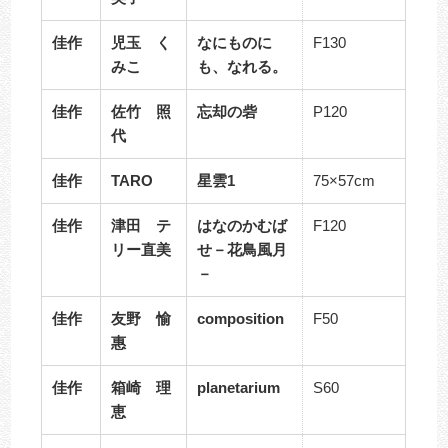
佳作
児玉 く
なにものに
F130
みこ
も、なれる。
佳作
佐竹 照
忘却の砦
P120
代
佳作
TARO
星雲1
75×57cm
佳作
津田 テ
はなのかむば
F120
リー直美
せ－花鳥風月
－
佳作
友野 愉
composition
F50
惠
佳作
箱崎 理
planetarium
S60
恵