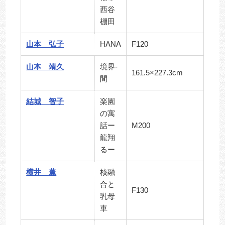
西谷
棚田
山本 弘子
HANA
F120
山本 靖久
境界-
161.5×227.3cm
間
結城 智子
楽園
の寓
話ー
M200
龍翔
るー
横井 薫
核融
合と
F130
乳母
車