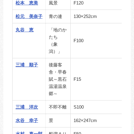
松本 恵美
風景
F120
松元 美奈子
青の連
130×252cm
丸谷 恵
「地のか
たち
F100
（象
潟）」
三浦 順子
後藤客
舎・早春
賦～黒石
F15
温湯温泉
郷～
三浦 洋次
不即不離
S100
水谷 幸子
景
162×247cm
水村 喜一郎
船溜まり
F50