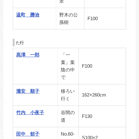
景
﨤町 勝治
野木の公
F100
孫樹
た行
髙澤 一郎
「一
葉」葉
F100
陰の中
で
瀧安 順子
移ろい
162×260cm
行く
竹内 小夜子
谷間の
F130
道
田中 郁子
No.60‐
S100×2