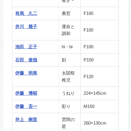
響き－
有馬 久二
裏窓
F100
井川 雅子
運命と
F100
調和
池田 正子
hi・bi
F100
石田 俊哉
刻
P150
伊藤 明美
太閤祭
F120
稚児
伊藤 博昭
うねり
224×145cm
伊藤 𠮷一
彩り
M150
井上 樹里
雲間の
260×130cm
星