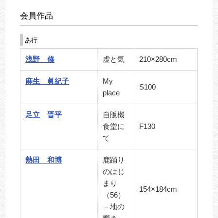
会員作品
あ行
浅野 修
虚と気
210×280cm
麻生 眞紀子
My
S100
place
足立 晋平
自販機
食堂に
F130
て
熱田 和博
鹿踊り
のはじ
まり
154×184cm
（56）
－地の