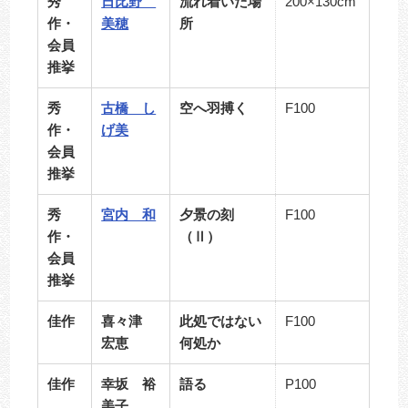
秀
日比野
流れ着いた場
200×130cm
作・
美穂
所
会員
推挙
秀
古橋 し
空へ羽搏く
F100
作・
げ美
会員
推挙
秀
宮内 和
夕景の刻
F100
作・
（Ⅱ）
会員
推挙
佳作
喜々津
此処ではない
F100
宏恵
何処か
佳作
幸坂 裕
語る
P100
美子