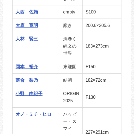
大西 佐頼
empty
S100
大庭 寛明
蠢き
200.6×205.6
大林 賢三
渦巻く
縄文の
183×273cm
世界
岡本 裕介
來迎図
F150
落合 梨乃
結初
182×72cm
小野 由紀子
ORIGIN
F130
2025
オノ・ミチ・ヒロ
ハッピ
ー・ス
マイ
227×291cm