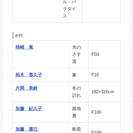
ル・パ
ラダイ
ス
か行
柿崎 覚
光の
さす
F50
道
柏木 喜久子
象
F10
片岡 美鈴
冬の
182×116cm
訪れ
加藤 紀久子
路地
F100
裏
加藤 嘉巳
船着
F100