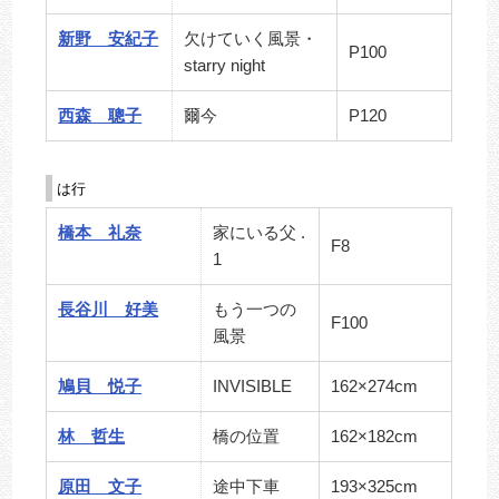
新野 安紀子
欠けていく風景・
P100
starry night
西森 聰子
爾今
P120
は行
橋本 礼奈
家にいる父 .
F8
1
長谷川 好美
もう一つの
F100
風景
鳩貝 悦子
INVISIBLE
162×274cm
林 哲生
橋の位置
162×182cm
原田 文子
途中下車
193×325cm