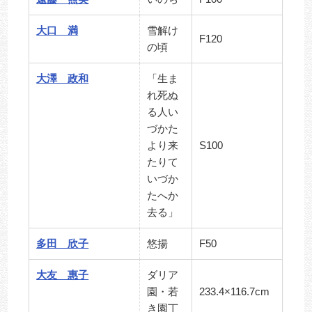
大口 満
雪解け
F120
の頃
大澤 政和
「生ま
れ死ぬ
る人い
づかた
より来
S100
たりて
いづか
たへか
去る」
多田 欣子
悠揚
F50
大友 惠子
ダリア
園・若
233.4×116.7cm
き園丁