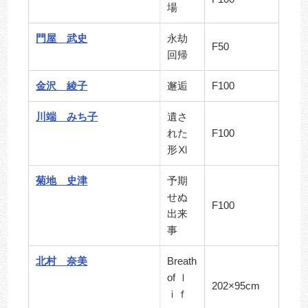
場
門屋 武史
永劫
F50
回帰
金沢 綾子
邂逅
F100
川端 みち子
遺さ
れた
F100
形Ⅺ
菊地 史津
予期
せぬ
F100
出来
事
北村 奈美
Breath
of ｌ
202×95cm
ｉｆ