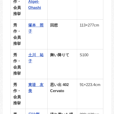
作・
Atget-
会員
Ohashi
推挙
秀
塚本 照
回想
113×277cm
作・
子
会員
推挙
秀
土川 祐
舞い降りて
S100
作・
子
会員
推挙
秀
東堤 友
思い出 402
91×223.4cm
作・
美
Cervato
会員
推挙