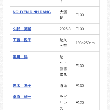
ｅ
NGUYEN DINH DANG
大灑
F100
錦
久我 英輔
2025.8
F100
工藤 悦子
悠久
193×250cm
の華
黒川 洋
悠
久・
F130
新雪
降る
黒木 孝子
邂逅
F130
桑原 雄一
ラビ
リン
F120
ス