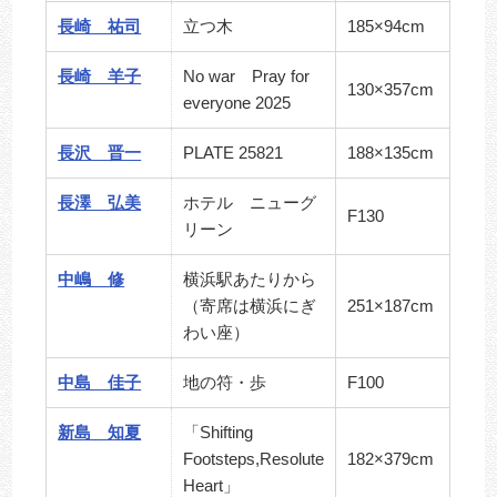
⻑崎 祐司
立つ木
185×94cm
長崎 羊子
No war Pray for
130×357cm
everyone 2025
長沢 晋一
PLATE 25821
188×135cm
長澤 弘美
ホテル ニューグ
F130
リーン
中嶋 修
横浜駅あたりから
（寄席は横浜にぎ
251×187cm
わい座）
中島 佳子
地の符・歩
F100
新島 知夏
「Shifting
Footsteps,Resolute
182×379cm
Heart」