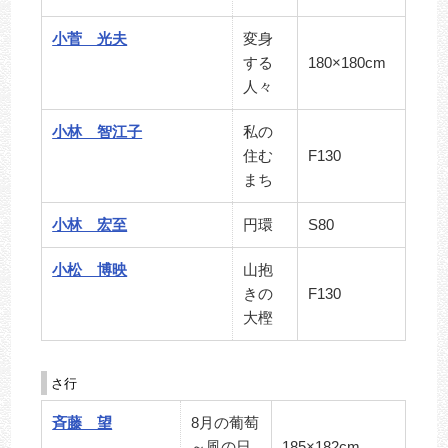
小菅 光夫
変身
する
180×180cm
人々
小林 智江子
私の
住む
F130
まち
小林 宏至
円環
S80
小松 博映
山抱
きの
F130
大樫
さ行
斉藤 望
8月の葡萄
～風の日
185×182cm